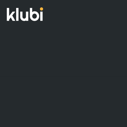
Carreiras
Regulamentos
Klubi
0800 890 3100
termos de